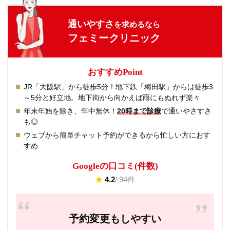
通いやすさ
を求めるなら
フェミークリニック
おすすめPoint
JR「大阪駅」から徒歩5分！地下鉄「梅田駅」からは徒歩3
～5分と好立地。地下街から向かえば雨にもぬれず楽々
年末年始を除き、年中無休！
20時まで診療
で通いやさすさ
も◎
ウェブから簡単チャット予約ができるから忙しい方におす
すめ
Googleの⼝コミ(件数)
★
4.2
/ 94件
予約変更もしやすい