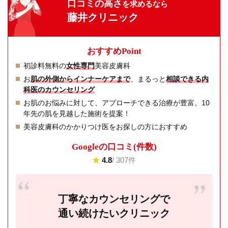
口コミの高さ
を求めるなら
藤井クリニック
おすすめPoint
初診料無料の
女性専門
美容皮膚科
お
肌の外側からインナーケアまで
、まるっと
相談できる内
科医のカウンセリング
お肌のお悩みに対して、アプローチできる治療が豊富。10
年先の肌を見越した施術を提案！
美容皮膚科のかかりつけ医をお探しの方におすすめ
Googleの⼝コミ(件数)
★
4.8
/ 307件
丁寧なカウンセリングで
通い続けたいクリニック