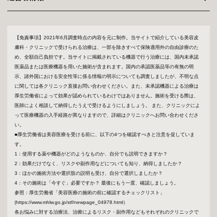
【免責事項】2021年6月調査時点の内容を元に制作。当サイトで紹介している美容皮
膚科・クリニックで受けられる治療は、一部を除きすべて保険適用外の自由診療のた
め、全額自己負担です。当サイトに掲載されている機器で行う治療には、国内未承認
医薬品または医療機器を用いた施術が含まれます。国内の承認医薬品等の有無の明
示、諸外国における安全性等に係る情報の明示についても調査しましたが、不明な点
に関しては各クリニック直接お問い合わせください。また、未承認機器による治療は
厚生労働省によって効果が認められているわけではありません。施術を受ける際は、
医師によく相談して納得したうえで受けるようにしましょう。 また、クリニックによ
って医療機器の入手経路が異なりますので、詳細はクリニックへお問い合わせくださ
い。
■厚生労働省は美容医療を受ける前に、以下の4つを確認すべきと注意を促していま
す。
1：使用する薬や機器がどのようなものか、自分でも説明できますか？
2：効果だけでなく、リスクや副作用などについても知り、納得しましたか？
3：ほかの施術方法や選択肢の説明も受け、自分で選択しましたか？
4：その施術は「今すぐ」必要ですか？ 最後にもう一度、確認しましょう。
参照：厚生労働省「美容医療の施術の前に確認するチェックリスト」
(https://www.mhlw.go.jp/stf/newpage_04978.html）
各お悩みに対する治療法、治療によるリスク・副作用などもそれぞれのクリニックで