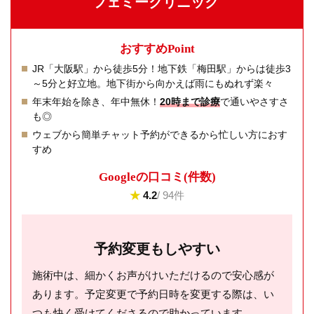
フェミークリニック
おすすめPoint
JR「大阪駅」から徒歩5分！地下鉄「梅田駅」からは徒歩3
～5分と好立地。地下街から向かえば雨にもぬれず楽々
年末年始を除き、年中無休！
20時まで診療
で通いやさすさ
も◎
ウェブから簡単チャット予約ができるから忙しい方におす
すめ
Googleの⼝コミ(件数)
★
4.2
/ 94件
予約変更もしやすい
施術中は、細かくお声がけいただけるので安心感が
あります。予定変更で予約日時を変更する際は、い
つも快く受けてくださるので助かっています。