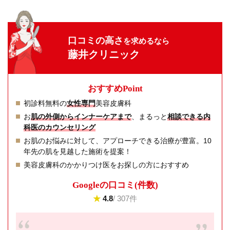
口コミの高さ
を求めるなら
藤井クリニック
おすすめPoint
初診料無料の
女性専門
美容皮膚科
お
肌の外側からインナーケアまで
、まるっと
相談できる内
科医のカウンセリング
お肌のお悩みに対して、アプローチできる治療が豊富。10
年先の肌を見越した施術を提案！
美容皮膚科のかかりつけ医をお探しの方におすすめ
Googleの⼝コミ(件数)
★
4.8
/ 307件