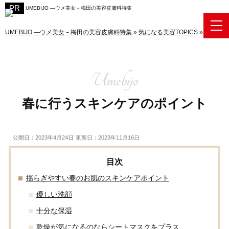
UMEBIJO ―ウメ美女－梅田の美容皮膚科特集
UMEBIJO ―ウメ美女－梅田の美容皮膚科特集
»
気になる美容TOPICS
»
春に行う
春に行うスキンケアのポイント
公開日：2023年4月24日
更新日：2023年11月16日
揺らぎやすい春のお肌のスキンケアポイント
優しい洗顔
十分な保湿
乾燥が気になるのならシートマスクをプラス