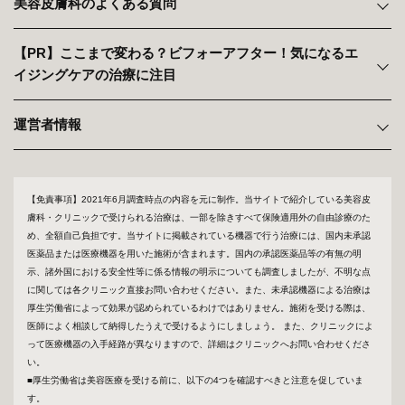
美容皮膚科のよくある質問
【PR】ここまで変わる？ビフォーアフター！気になるエ
イジングケアの治療に注目
運営者情報
【免責事項】2021年6月調査時点の内容を元に制作。当サイトで紹介している美容皮
膚科・クリニックで受けられる治療は、一部を除きすべて保険適用外の自由診療のた
め、全額自己負担です。当サイトに掲載されている機器で行う治療には、国内未承認
医薬品または医療機器を用いた施術が含まれます。国内の承認医薬品等の有無の明
示、諸外国における安全性等に係る情報の明示についても調査しましたが、不明な点
に関しては各クリニック直接お問い合わせください。また、未承認機器による治療は
厚生労働省によって効果が認められているわけではありません。施術を受ける際は、
医師によく相談して納得したうえで受けるようにしましょう。 また、クリニックによ
って医療機器の入手経路が異なりますので、詳細はクリニックへお問い合わせくださ
い。
■厚生労働省は美容医療を受ける前に、以下の4つを確認すべきと注意を促していま
す。