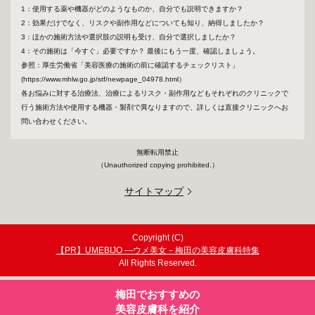
1：使用する薬や機器がどのようなものか、自分でも説明できますか？
2：効果だけでなく、リスクや副作用などについても知り、納得しましたか？
3：ほかの施術方法や選択肢の説明も受け、自分で選択しましたか？
4：その施術は「今すぐ」必要ですか？ 最後にもう一度、確認しましょう。
参照：厚生労働省「美容医療の施術の前に確認するチェックリスト」
(https://www.mhlw.go.jp/stf/newpage_04978.html）
各お悩みに対する治療法、治療によるリスク・副作用などもそれぞれのクリニックで
行う施術方法や使用する機器・製剤で異なりますので、詳しくは直接クリニックへお
問い合わせください。
無断転用禁止
（Unauthorized copying prohibited.）
サイトマップ
Copyright (C)
UMEBIJO ―ウメ美女－梅田の美容皮膚科特集
All Rights Reserved.
梅田でおすすめの
美容皮膚科を紹介