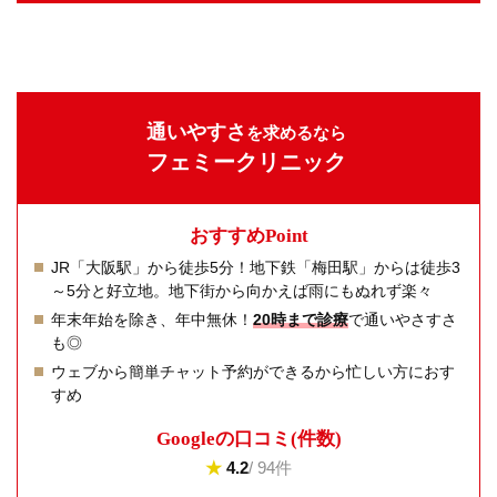
通いやすさ
を求めるなら
フェミークリニック
おすすめPoint
JR「大阪駅」から徒歩5分！地下鉄「梅田駅」からは徒歩3
～5分と好立地。地下街から向かえば雨にもぬれず楽々
年末年始を除き、年中無休！
20時まで診療
で通いやさすさ
も◎
ウェブから簡単チャット予約ができるから忙しい方におす
すめ
Googleの⼝コミ(件数)
★
4.2
/ 94件