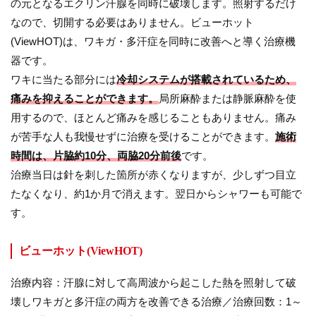
の元となるエクリン汗腺を同時に破壊します。照射するだけ
なので、切開する必要はありません。ビューホット
(ViewHOT)は、ワキガ・多汗症を同時に改善へと導く治療機
器です。
ワキに当たる部分には
冷却システムが搭載されているため、
痛みを抑えることができます。
局所麻酔または静脈麻酔を使
用するので、ほとんど痛みを感じることもありません。痛み
が苦手な人も我慢せずに治療を受けることができます。
施術
時間は、片脇約10分、両脇20分前後
です。
治療当日は針を刺した箇所が赤くなりますが、少しずつ目立
たなくなり、約1か月で消えます。翌日からシャワーも可能で
す。
ビューホット(ViewHOT)
治療内容：汗腺に対して高周波から起こした熱を照射して破
壊しワキガと多汗症の両方を改善できる治療／治療回数：1～