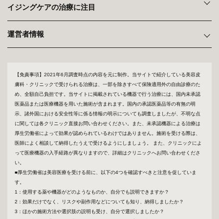
イジングケアの治療に注目
運営者情報
【免責事項】2021年6月調査時点の内容を元に制作。当サイトで紹介している美容皮
膚科・クリニックで受けられる治療は、一部を除きすべて保険適用外の自由診療のた
め、全額自己負担です。当サイトに掲載されている機器で行う治療には、国内未承認
医薬品または医療機器を用いた施術が含まれます。国内の承認医薬品等の有無の明
示、諸外国における安全性等に係る情報の明示についても調査しましたが、不明な点
に関しては各クリニック直接お問い合わせください。また、未承認機器による治療は
厚生労働省によって効果が認められているわけではありません。施術を受ける際は、
医師によく相談して納得したうえで受けるようにしましょう。 また、クリニックによ
って医療機器の入手経路が異なりますので、詳細はクリニックへお問い合わせくださ
い。
■厚生労働省は美容医療を受ける前に、以下の4つを確認すべきと注意を促していま
す。
1：使用する薬や機器がどのようなものか、自分でも説明できますか？
2：効果だけでなく、リスクや副作用などについても知り、納得しましたか？
3：ほかの施術方法や選択肢の説明も受け、自分で選択しましたか？