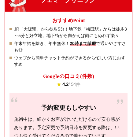
おすすめPoint
JR「大阪駅」から徒歩5分！地下鉄「梅田駅」からは徒歩3
～5分と好立地。地下街から向かえば雨にもぬれず楽々
年末年始を除き、年中無休！
20時まで診療
で通いやさすさ
も◎
ウェブから簡単チャット予約ができるから忙しい方におす
すめ
Googleの⼝コミ(件数)
★
4.2
/ 94件
予約変更もしやすい
施術中は、細かくお声がけいただけるので安心感が
あります。予定変更で予約日時を変更する際は、い
つも快く受けてくださるので助かっています。