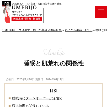
UMEBIJO ―ウメ美女－梅田の美容皮膚科特集
UMEBIJO ―ウメ美女－梅田の美容皮膚科特集
»
気になる美容TOPICS
»
睡眠と肌
睡眠と肌荒れの関係性
公開日：2023年9月20日
更新日：2024年6月11日
睡眠時にターンオーバーが活性化
寝る時間も関係している