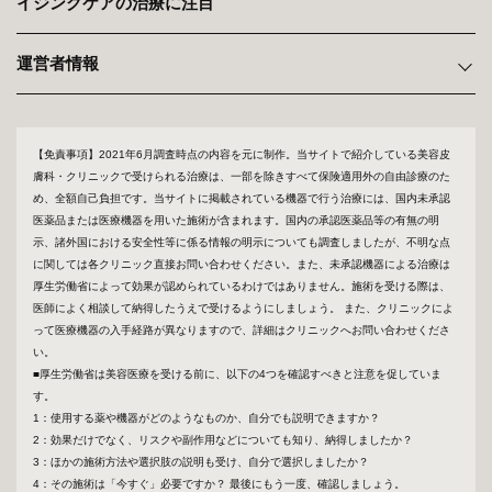
イジングケアの治療に注目
運営者情報
【免責事項】2021年6月調査時点の内容を元に制作。当サイトで紹介している美容皮
膚科・クリニックで受けられる治療は、一部を除きすべて保険適用外の自由診療のた
め、全額自己負担です。当サイトに掲載されている機器で行う治療には、国内未承認
医薬品または医療機器を用いた施術が含まれます。国内の承認医薬品等の有無の明
示、諸外国における安全性等に係る情報の明示についても調査しましたが、不明な点
に関しては各クリニック直接お問い合わせください。また、未承認機器による治療は
厚生労働省によって効果が認められているわけではありません。施術を受ける際は、
医師によく相談して納得したうえで受けるようにしましょう。 また、クリニックによ
って医療機器の入手経路が異なりますので、詳細はクリニックへお問い合わせくださ
い。
■厚生労働省は美容医療を受ける前に、以下の4つを確認すべきと注意を促していま
す。
1：使用する薬や機器がどのようなものか、自分でも説明できますか？
2：効果だけでなく、リスクや副作用などについても知り、納得しましたか？
3：ほかの施術方法や選択肢の説明も受け、自分で選択しましたか？
4：その施術は「今すぐ」必要ですか？ 最後にもう一度、確認しましょう。