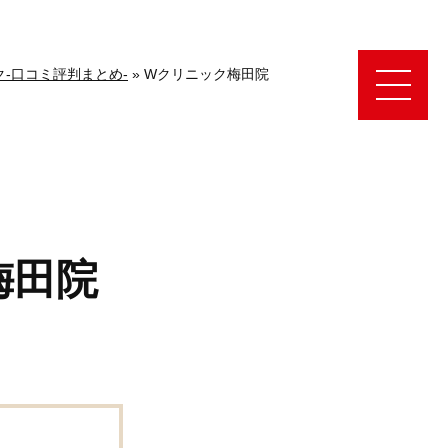
‐口コミ評判まとめ‐
»
Wクリニック梅田院
梅田院