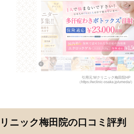
引用元:Wクリニック梅田院HP
（https://wclinic-osaka.jp/umeda/
リニック梅田院の口コミ評判