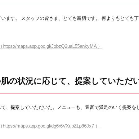
います。 スタッフの皆さま、とても親切です。 何よりもとても丁
（https://maps.app.goo.gl/JobzQ2uaL55ankyMA ）
の肌の状況に応じて、提案していただ
じて、提案していただいた。メニューも、豊富で満足のいく提案を
（https://maps.app.goo.gl/dg6r6VXubZLp96Jx7 ）