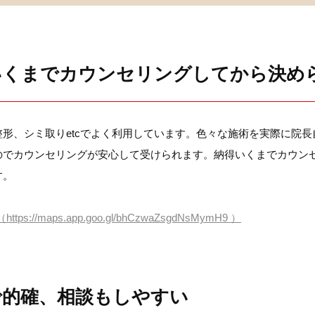
いくまでカウンセリングしてから決め
整形、シミ取りetcでよく利用しています。色々な施術を実際に院
のでカウンセリングが安心して受けられます。納得いくまでカウン
す。
（https://maps.app.goo.gl/bhCzwaZsgdNsMymH9 ）
で的確、相談もしやすい