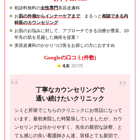
初診料無料の
女性専門
美容皮膚科
お
肌の外側からインナーケアまで
、まるっと
相談できる内
科医のカウンセリング
お肌のお悩みに対して、アプローチできる治療が豊富。10
年先の肌を見越した施術を提案！
美容皮膚科のかかりつけ医をお探しの方におすすめ
Googleの⼝コミ(件数)
★
4.8
/ 307件
丁寧なカウンセリングで
通い続けたいクリニック
シミと肝斑でこちらのクリニックにお世話になって
います。最初来院した時緊張していましたが、カウ
ンセリングは分かりやすく、先生の親切な診察、と
ても感じの良い看護師さん達、皆様とても親切で、