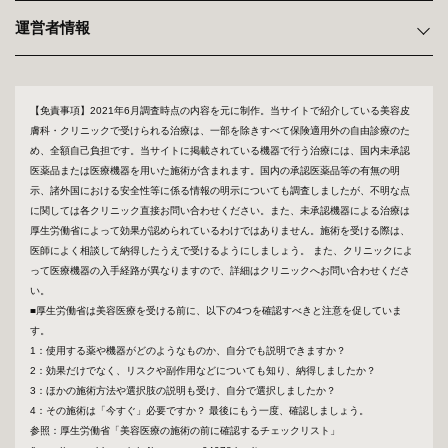
運営者情報
【免責事項】2021年6月調査時点の内容を元に制作。当サイトで紹介している美容皮
膚科・クリニックで受けられる治療は、一部を除きすべて保険適用外の自由診療のた
め、全額自己負担です。当サイトに掲載されている機器で行う治療には、国内未承認
医薬品または医療機器を用いた施術が含まれます。国内の承認医薬品等の有無の明
示、諸外国における安全性等に係る情報の明示についても調査しましたが、不明な点
に関しては各クリニック直接お問い合わせください。また、未承認機器による治療は
厚生労働省によって効果が認められているわけではありません。施術を受ける際は、
医師によく相談して納得したうえで受けるようにしましょう。 また、クリニックによ
って医療機器の入手経路が異なりますので、詳細はクリニックへお問い合わせくださ
い。
■厚生労働省は美容医療を受ける前に、以下の4つを確認すべきと注意を促していま
す。
1：使用する薬や機器がどのようなものか、自分でも説明できますか？
2：効果だけでなく、リスクや副作用などについても知り、納得しましたか？
3：ほかの施術方法や選択肢の説明も受け、自分で選択しましたか？
4：その施術は「今すぐ」必要ですか？ 最後にもう一度、確認しましょう。
参照：厚生労働省「美容医療の施術の前に確認するチェックリスト」