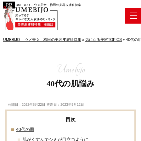
UMEBIJO ―ウメ美女－梅田の美容皮膚科特集
UMEBIJO ―ウメ美女－梅田の美容皮膚科特集
»
気になる美容TOPICS
»
40代の
40代の肌悩み
公開日：2022年8月22日
更新日：2023年9月12日
40代の肌
肌がくすんでシミが目立つように