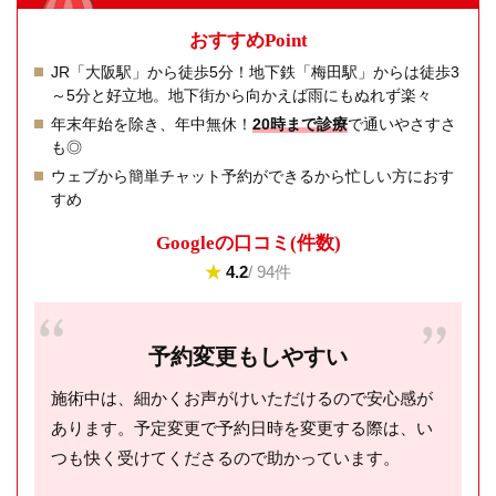
おすすめPoint
JR「大阪駅」から徒歩5分！地下鉄「梅田駅」からは徒歩3
～5分と好立地。地下街から向かえば雨にもぬれず楽々
年末年始を除き、年中無休！
20時まで診療
で通いやさすさ
も◎
ウェブから簡単チャット予約ができるから忙しい方におす
すめ
Googleの⼝コミ(件数)
★
4.2
/ 94件
予約変更もしやすい
施術中は、細かくお声がけいただけるので安心感が
あります。予定変更で予約日時を変更する際は、い
つも快く受けてくださるので助かっています。