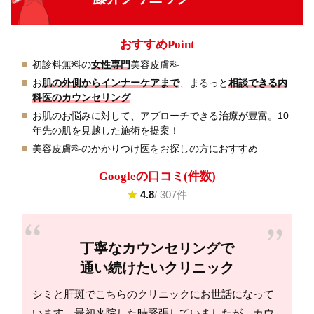
おすすめPoint
初診料無料の
女性専門
美容皮膚科
お
肌の外側からインナーケアまで
、まるっと
相談できる内
科医のカウンセリング
お肌のお悩みに対して、アプローチできる治療が豊富。10
年先の肌を見越した施術を提案！
美容皮膚科のかかりつけ医をお探しの方におすすめ
Googleの⼝コミ(件数)
★
4.8
/ 307件
丁寧なカウンセリングで
通い続けたいクリニック
シミと肝斑でこちらのクリニックにお世話になって
います。最初来院した時緊張していましたが、カウ