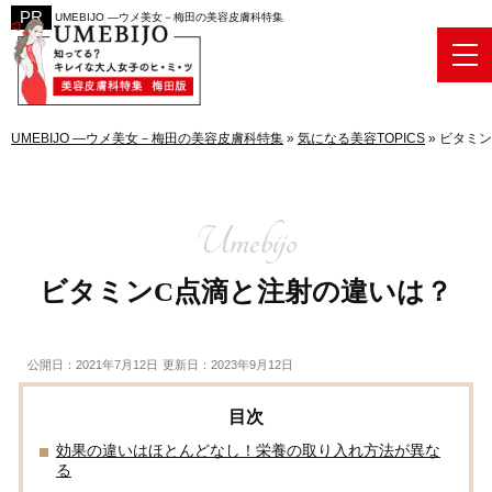
UMEBIJO ―ウメ美女－梅田の美容皮膚科特集
UMEBIJO ―ウメ美女－梅田の美容皮膚科特集
»
気になる美容TOPICS
»
ビタミン
ビタミンC点滴と注射の違いは？
公開日：2021年7月12日
更新日：2023年9月12日
効果の違いはほとんどなし！栄養の取り入れ方法が異な
る