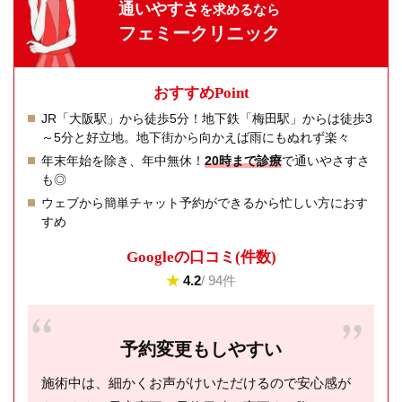
通いやすさ
を求めるなら
フェミークリニック
おすすめPoint
JR「大阪駅」から徒歩5分！地下鉄「梅田駅」からは徒歩3
～5分と好立地。地下街から向かえば雨にもぬれず楽々
年末年始を除き、年中無休！
20時まで診療
で通いやさすさ
も◎
ウェブから簡単チャット予約ができるから忙しい方におす
すめ
Googleの⼝コミ(件数)
★
4.2
/ 94件
予約変更もしやすい
施術中は、細かくお声がけいただけるので安心感が