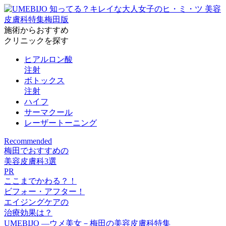
施術からおすすめ
クリニックを探す
ヒアルロン酸
注射
ボトックス
注射
ハイフ
サーマクール
レーザートーニング
Recommended
梅田でおすすめの
美容皮膚科
3
選
PR
ここまでかわる？！
ビフォー・アフター！
エイジングケアの
治療効果は？
UMEBIJO ―ウメ美女－梅田の美容皮膚科特集