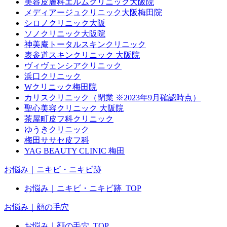
美容皮膚科エルムクリニック大阪院
メディアージュクリニック大阪梅田院
シロノクリニック大阪
ソノクリニック大阪院
神美庵トータルスキンクリニック
表参道スキンクリニック 大阪院
ヴィヴェンシアクリニック
浜口クリニック
Wクリニック梅田院
カリスクリニック（閉業 ※2023年9月確認時点）
聖心美容クリニック 大阪院
茶屋町皮フ科クリニック
ゆうきクリニック
梅田ササセ皮フ科
YAG BEAUTY CLINIC 梅田
お悩み｜ニキビ・ニキビ跡
お悩み｜ニキビ・ニキビ跡_TOP
お悩み｜顔の毛穴
お悩み｜顔の毛穴_TOP