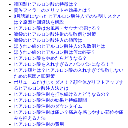
韓国製ヒアルロン酸の特徴は？
貴族フィラーのメリットや効果とは？
8月話題になったヒアルロン酸注入での失明リスクと
は？原因と回避法を解説
ヒアルロン酸はお風呂・サウナで溶ける？
涙袋のヒアルロン酸注射の失敗例と対策
涙袋のヒアルロン酸注入の値段は
ほうれい線のヒアルロン酸注入の失敗例とは
ほうれい線のヒアルロン酸は何cc必要？
ヒアルロン酸をやめたらどうなる？
ヒアルロン酸を入れすぎるとパンパンになる！？
ヒアル顔とは？ヒアルロン酸の入れすぎで失敗しない
ための原因と回避策
ボリュームだけじゃダメ！？顔全体がリフトアップす
るヒアルロン酸注入法とは
ヒアルロン酸注射を打ち続けるとどうなるの？
ヒアルロン酸注射の効果と持続期間
ヒアルロン酸注射のダウンタイム
ヒアルロン酸注射は痛い？痛みを感じやすい部位や痛
みを抑える方法
ヒアルロン酸注射の費用