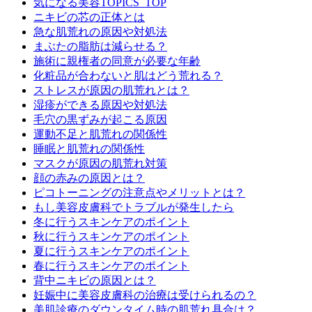
気になる美容TOPICS_TOP
ニキビの芯の正体とは
急な肌荒れの原因や対処法
まぶたの脂肪は減らせる？
施術に親権者の同意が必要な年齢
化粧品が合わないと肌はどう荒れる？
ストレスが原因の肌荒れとは？
湿疹ができる原因や対処法
毛穴の黒ずみが起こる原因
運動不足と肌荒れの関係性
睡眠と肌荒れの関係性
マスクが原因の肌荒れ対策
顔の赤みの原因とは？
ピコトーニングの注意点やメリットとは？
もし美容皮膚科でトラブルが発生したら
冬に行うスキンケアのポイント
秋に行うスキンケアのポイント
夏に行うスキンケアのポイント
春に行うスキンケアのポイント
背中ニキビの原因とは？
妊娠中に美容皮膚科の治療は受けられるの？
美肌診療のダウンタイム時の肌荒れ具合は？