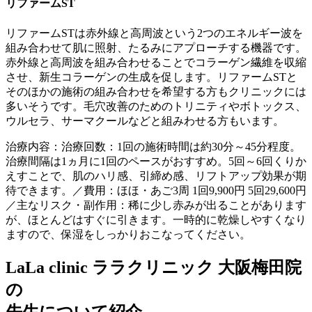
リファームST
リファームSTは赤外線と高周波という2つのエネルギー波を
組み合わせて肌に照射、たるみにアプローチする機器です。
赤外線と高周波を組み合わせることでコラーゲン繊維を収縮
させ、新生コラーゲンの生成を促します。
リファームSTと
そのほかの施術の組み合わせを希望する方もクリニックには
多いそうです。毛穴改善のためのトリニティやボトックス、
ウルセラ、サーマクールなどと組みわせる方もいます。
治療内容：治療回数：1回の施術時間は約30分～45分程度。
治療間隔は1ヵ月に1回のペースがおすすめ。5回～6回くりか
えすことで、肌のハリ感、引締め感、リフトアップ効果が期
待できます。／費用：ほほ・あご3周 1回9,900円 5回29,600円
／主なリスク・副作用：稀に少し赤みが出ることがあります
が、ほとんどはすぐに引きます。一時的に乾燥しやすくなり
ますので、保湿をしっかりおこなってください。
LaLa clinic ララクリニック 大阪梅田院
の
先生について紹介