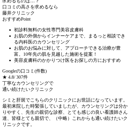
求めるものは…？
口コミの高さ
を求めるなら
藤井クリニック
おすすめPoint
初診料無料の
女性専門
美容皮膚科
お
肌の外側からインナーケアまで
、まるっと
相談でき
る内科医のカウンセリング
お肌のお悩みに対して、アプローチできる治療が豊
富。10年先の肌を見越した施術を提案！
美容皮膚科のかかりつけ医をお探しの方におすすめ
Googleの⼝コミ(件数)
★
4.8
/ 307件
丁寧なカウンセリングで
通い続けたいクリニック
シミと肝斑でこちらのクリニックにお世話になっています。
最初来院した時緊張していましたが、カウンセリングは分か
りやすく、先生の親切な診察、とても感じの良い看護師さん
達、皆様とても親切で、（中略）これからも通い続けたいク
リニックです。