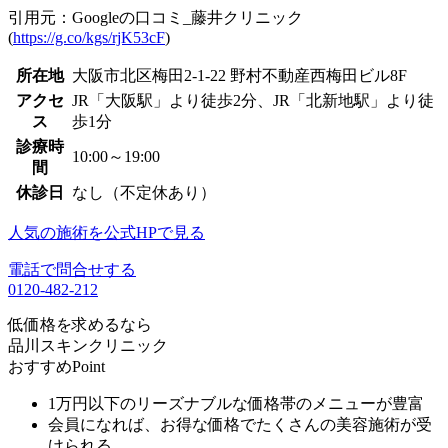
引用元：Googleの口コミ_藤井クリニック
(
https://g.co/kgs/rjK53cF
)
所在地
大阪市北区梅田2-1-22 野村不動産西梅田ビル8F
アクセ
JR「大阪駅」より徒歩2分、JR「北新地駅」より徒
ス
歩1分
診療時
10:00～19:00
間
休診日
なし（不定休あり）
人気の施術を公式HPで見る
電話で問合せする
0120-482-212
低価格を
求めるなら
品川スキンクリニック
おすすめPoint
1万円以下のリーズナブルな価格帯のメニューが豊富
会員になれば、お得な価格でたくさんの美容施術が受
けられる