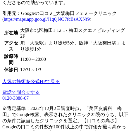
くださるので助かっています。
引用元：Googleの口コミ_大阪梅田フェミークリニック
(
https://maps.app.goo.gl/J1q6jNQ7fcBsAXNf9
)
大阪市北区梅田1-12-17 梅田スクエアビルディング
所在地
2F
アクセ
JR「大阪駅」より徒歩5分、阪神「大阪梅田駅」よ
ス
り徒歩1分
診療時
11:00～20:00
間
休診日
12/31～1/3
人気の施術を公式HPで見る
電話で問合せする
0120-3888-67
※選定基準：2022年12月2日調査時点。「美容皮膚科 梅
田」でGoogle検索、表示されたクリニック25院のうち、以下
の条件に該当したクリニックを選定。【口コミの高さ】
Googleの口コミの件数が100件以上の中で評価が最も高かっ