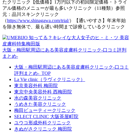
たクリニック【低価格】1万円以下の初回限定価格・トライ
アル価格のメニューが最も多いクリニック（11種類）参照
元：品川スキンクリニック
（
https://www.shinagawa.com/trial/
）【通いやすさ】年末年始
を除き無休で、最も遅い時間まで診療しているクリニック
大阪・梅田駅周辺にある美容皮膚科クリニック‐口コミ評判
まとめ‐
大阪・梅田駅周辺にある美容皮膚科クリニック‐口コミ
評判まとめ‐_TOP
La Vie clinic（ラヴィクリニック）
東京美容外科 梅田院
東京中央美容外科 西梅田院
水の森美容クリニック
うめきた美容クリニック
梅田ビューティークリニック
SELECT CLINIC 大阪茶屋町院
ユウコ形成外科クリニック
きぬがさクリニック 梅田院