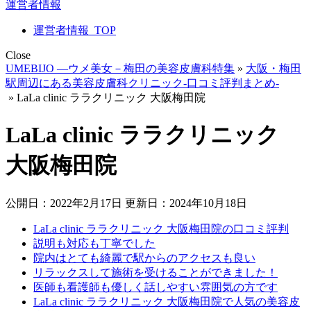
運営者情報
運営者情報_TOP
Close
UMEBIJO ―ウメ美女－梅田の美容皮膚科特集
»
大阪・梅田
駅周辺にある美容皮膚科クリニック‐口コミ評判まとめ‐
»
LaLa clinic ララクリニック 大阪梅田院
LaLa clinic ララクリニック
大阪梅田院
公開日：2022年2月17日
更新日：2024年10月18日
LaLa clinic ララクリニック 大阪梅田院の口コミ評判
説明も対応も丁寧でした
院内はとても綺麗で駅からのアクセスも良い
リラックスして施術を受けることができました！
医師も看護師も優しく話しやすい雰囲気の方です
LaLa clinic ララクリニック 大阪梅田院で人気の美容皮