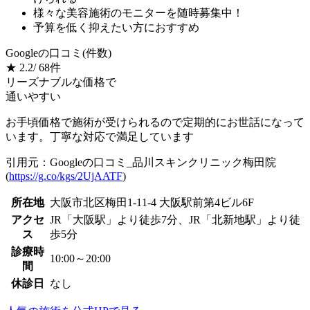
様々な美容施術の
モニターを随時募集
中！
予算を低く抑えたい方におすすめ
Googleの⼝コミ(件数)
★
2.2
/ 68件
リーズナブルな価格で
通いやすい
お手頃価格で施術が受けられるので定期的にお世話になって
います。丁寧な対応で満足しています
引用元：Googleの口コミ_品川スキンクリニック梅田院
(
https://g.co/kgs/2UjAATF
)
所在地
大阪市北区梅田1-11-4 大阪駅前第4ビル6F
アクセ
JR「大阪駅」より徒歩7分、JR「北新地駅」より徒
ス
歩5分
診療時
10:00～20:00
間
休診日
なし