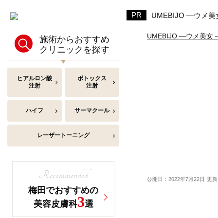
UMEBIJO ―ウ
UMEBIJO ―ウメ美
施術からおすすめ
クリニックを探す
ヒアルロン酸
ボトックス
注射
注射
ハイフ
サーマクール
レーザートーニング
Recommended
公開日：2022年7月22日
更新
梅田でおすすめの
3
美容皮膚科
選