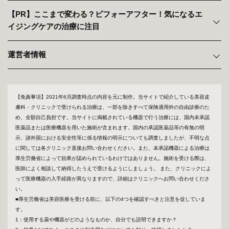
【PR】ここまで変わる？ビフォーアフター！気になるエ
イジングケアの治療に注目
運営者情報
【免責事項】2021年6月調査時点の内容を元に制作。当サイトで紹介している美容皮
膚科・クリニックで受けられる治療は、一部を除きすべて保険適用外の自由診療のた
め、全額自己負担です。当サイトに掲載されている機器で行う治療には、国内未承認
医薬品または医療機器を用いた施術が含まれます。国内の承認医薬品等の有無の明
示、諸外国における安全性等に係る情報の明示についても調査しましたが、不明な点
に関しては各クリニック直接お問い合わせください。また、未承認機器による治療は
厚生労働省によって効果が認められているわけではありません。施術を受ける際は、
医師によく相談して納得したうえで受けるようにしましょう。 また、クリニックによ
って医療機器の入手経路が異なりますので、詳細はクリニックへお問い合わせくださ
い。
■厚生労働省は美容医療を受ける前に、以下の4つを確認すべきと注意を促していま
す。
1：使用する薬や機器がどのようなものか、自分でも説明できますか？