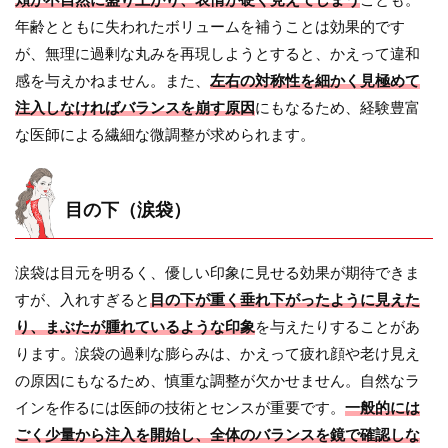
年齢とともに失われたボリュームを補うことは効果的です
が、無理に過剰な丸みを再現しようとすると、かえって違和
感を与えかねません。また、
左右の対称性を細かく見極めて
注入しなければバランスを崩す原因
にもなるため、経験豊富
な医師による繊細な微調整が求められます。
目の下（涙袋）
涙袋は目元を明るく、優しい印象に見せる効果が期待できま
すが、入れすぎると
目の下が重く垂れ下がったように見えた
り、まぶたが腫れているような印象
を与えたりすることがあ
ります。涙袋の過剰な膨らみは、かえって疲れ顔や老け見え
の原因にもなるため、慎重な調整が欠かせません。自然なラ
インを作るには医師の技術とセンスが重要です。
一般的には
ごく少量から注入を開始し、全体のバランスを鏡で確認しな