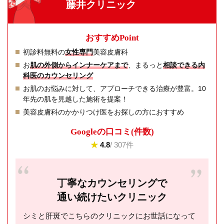
藤井クリニック
おすすめPoint
初診料無料の
女性専門
美容皮膚科
お
肌の外側からインナーケアまで
、まるっと
相談できる内
科医のカウンセリング
お肌のお悩みに対して、アプローチできる治療が豊富。10
年先の肌を見越した施術を提案！
美容皮膚科のかかりつけ医をお探しの方におすすめ
Googleの⼝コミ(件数)
★
4.8
/ 307件
丁寧なカウンセリングで
通い続けたいクリニック
シミと肝斑でこちらのクリニックにお世話になって