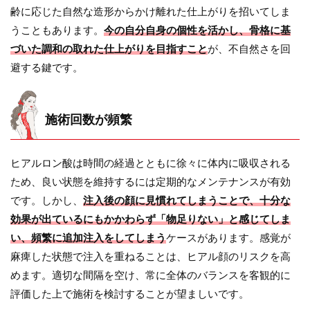
齢に応じた自然な造形からかけ離れた仕上がりを招いてしま
うこともあります。
今の自分自身の個性を活かし、骨格に基
づいた調和の取れた仕上がりを目指すこと
が、不自然さを回
避する鍵です。
施術回数が頻繁
ヒアルロン酸は時間の経過とともに徐々に体内に吸収される
ため、良い状態を維持するには定期的なメンテナンスが有効
です。しかし、
注入後の顔に見慣れてしまうことで、十分な
効果が出ているにもかかわらず「物足りない」と感じてしま
い、頻繁に追加注入をしてしまう
ケースがあります。感覚が
麻痺した状態で注入を重ねることは、ヒアル顔のリスクを高
めます。適切な間隔を空け、常に全体のバランスを客観的に
評価した上で施術を検討することが望ましいです。