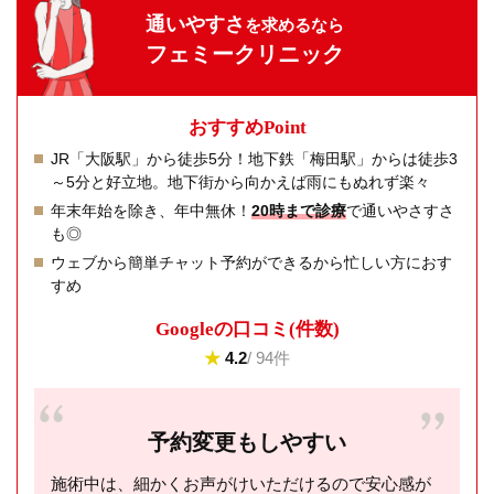
通いやすさ
を求めるなら
フェミークリニック
おすすめPoint
JR「大阪駅」から徒歩5分！地下鉄「梅田駅」からは徒歩3
～5分と好立地。地下街から向かえば雨にもぬれず楽々
年末年始を除き、年中無休！
20時まで診療
で通いやさすさ
も◎
ウェブから簡単チャット予約ができるから忙しい方におす
すめ
Googleの⼝コミ(件数)
★
4.2
/ 94件
予約変更もしやすい
施術中は、細かくお声がけいただけるので安心感が