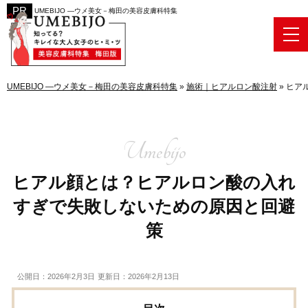
UMEBIJO ―ウメ美女－梅田の美容皮膚科特集
UMEBIJO ―ウメ美女－梅田の美容皮膚科特集
»
施術｜ヒアルロン酸注射
»
ヒア
ヒアル顔とは？ヒアルロン酸の入れ
すぎで失敗しないための原因と回避
策
公開日：2026年2月3日
更新日：2026年2月13日